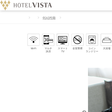
이시카와
Wi-Fi
マルチ
スマート
全室禁煙
コイン
大浴場
決済
TV
ランドリー