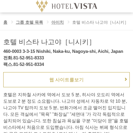
호텔 비스타 나고야［니시키］
홈
그룹 호텔 목록
아이치
호텔 비스타 나고야［니시키］
호텔
Language
호텔 비스타 나고야［니시키］
날짜 미지정
체크인 날짜
460-0003 3-3-15 Nishiki, Naka-ku, Nagoya-shi, Aichi, Japan
홈
전화.81-52-951-8333
팩스.81-52-951-8334
숙박
객실수
성인
비스타의 고집
웹 사이트를보기
박
실
명/실
공식 사이트 예약 혜택
아동
호텔은 지하철 사카에 역에서 도보 5 분, 히사야 오도리 역에서
명/실
도보로 2 분 정도 소요됩니다. 나고야 성에서 자동차로 약 10 분,
그룹 호텔 목록
나고야 TV 탑까지 도보 5 분, 번화가에서 조금 떨어진 입지입니
다. 모든 객실에서 "목욕" "화장실" "세면대 '가 각각 독립적으로
설치되어 있습니다. 또한 침실과 욕실을 구분 "미닫이 문"을 호텔
비스타에서 처음으로 도입했습니다. 아침 식사는 뷔페 형식으로