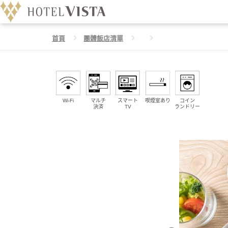
首頁
團體飯店清單
Wi-Fi
マルチ
スマート
喫煙室あり
コイン
決済
TV
ランドリー