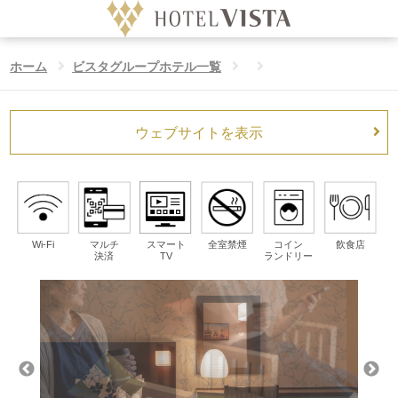
ホーム
ビスタグループホテル一覧
ホテル
Language
ウェブサイトを表示
日付未定
チェックイン日
ホーム
泊数
室数
大人
ビスタのこだわり
泊
室
人/室
Wi-Fi
マルチ
スマート
全室禁煙
コイン
飲食店
決済
TV
ランドリー
公式サイト予約特典
お子様
人/室
ビスタグループホテル一覧