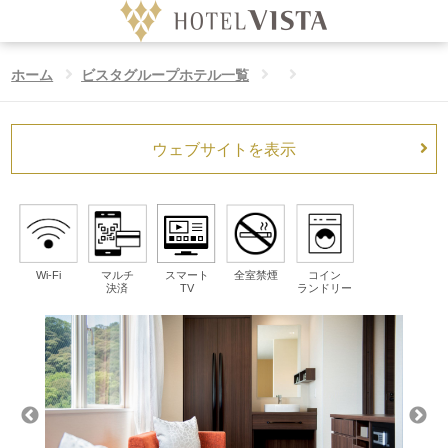
ホーム
ビスタグループホテル一覧
ホテル
Language
ウェブサイトを表示
日付未定
チェックイン日
ホーム
泊数
室数
大人
ビスタのこだわり
泊
室
人/室
Wi-Fi
マルチ
スマート
全室禁煙
コイン
決済
TV
ランドリー
公式サイト予約特典
お子様
人/室
ビスタグループホテル一覧