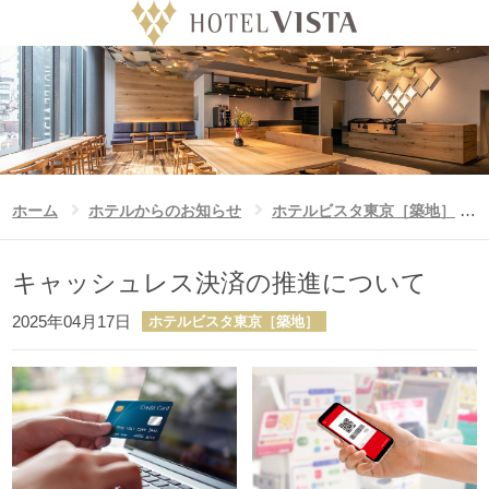
ホテル
Language
日付未定
チェックイン日
ホーム
キャッシュレス決済の推進について
ホーム
ホテルからのお知らせ
ホテルビスタ東京［築地］
泊数
室数
大人
ビスタのこだわり
キャッシュレス決済の推進について
泊
室
人/室
公式サイト予約特典
2025年04月17日
ホテルビスタ東京［築地］
お子様
人/室
ビスタグループホテル一覧
ニュース
フォトギャラリー