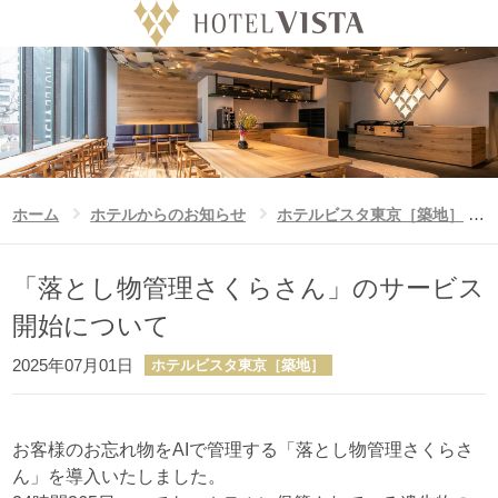
ホテル
Language
日付未定
チェックイン日
ホーム
「落とし物管理さくらさん」のサービス
ホーム
ホテルからのお知らせ
ホテルビスタ東京［築地］
泊数
室数
大人
ビスタのこだわり
「落とし物管理さくらさん」のサービス
泊
室
人/室
開始について
公式サイト予約特典
お子様
2025年07月01日
ホテルビスタ東京［築地］
人/室
ビスタグループホテル一覧
ニュース
お客様のお忘れ物をAIで管理する「落とし物管理さくらさ
ん」を導入いたしました。
フォトギャラリー