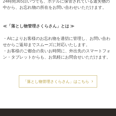
24時間365日いつでも、ホテルに保管されている遺失物の
中から、お忘れ物の所在をお問い合わせいただけます。
よくあるお問合せ
≪「落とし物管理さくらさん」とは ≫
各ホテルからのお知らせ
・AIによりお客様のお忘れ物を適切に管理し、お問い合わ
ホテルビスタメンバーズクラブ
せからご返却までスムーズに対応いたします。
地図から地域を選択してください
・お客様のご都合の良いお時間に、外出先のスマートフォ
採用情報
ン・タブレットからも、お気軽にお問合せいただけます。
企業情報
「落とし物管理さくらさん」はこちら
利用規約/ポリシー