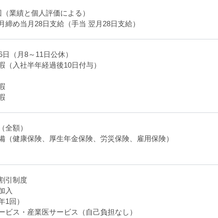
回（業績と個人評価による）
月締め当月28日支給（手当 翌月28日支給）
6日（月8～11日公休）
暇（入社半年経過後10日付与）
暇
暇
（全額）
備（健康保険、厚生年金保険、労災保険、雇用保険）
割引制度
加入
年1回）
ービス・産業医サービス（自己負担なし）