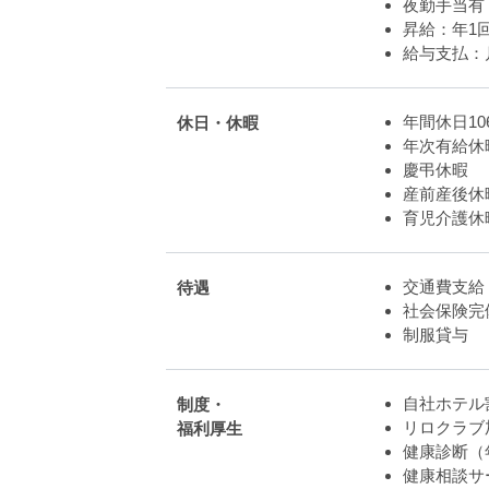
夜勤手当有
昇給：年1
給与支払：
年間休日10
休日・休暇
年次有給休
慶弔休暇
産前産後休
育児介護休
交通費支給
待遇
社会保険完
制服貸与
自社ホテル
制度・
リロクラブ
福利厚生
健康診断（
健康相談サ