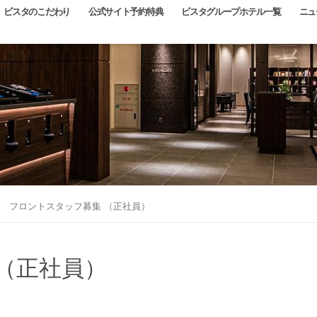
ビスタのこだわり
公式サイト予約特典
ビスタグループホテル一覧
ニュ
ホテル
チェックイン日
泊数
室数
フロントスタッフ募集 （正社員）
泊
室
（正社員）