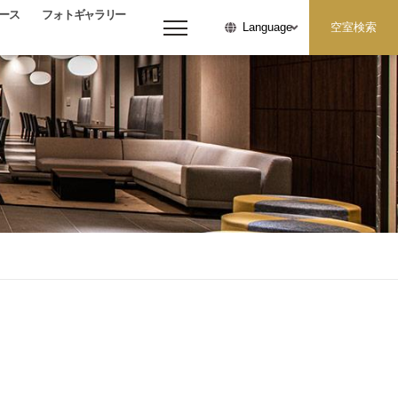
ース
フォトギャラリー
空室検索
Language
メニューを開く
日付未定
大人
お子様
人/室
人/室