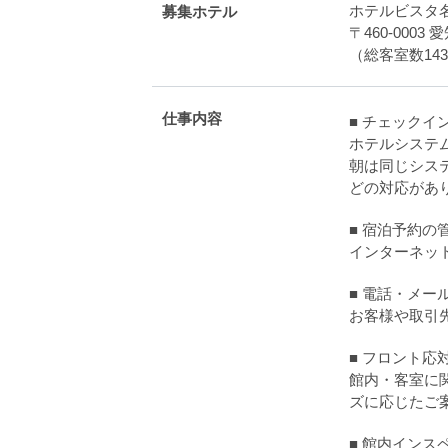
ホテルビスタ
募集ホテル
〒460-0003
（総客室数143
仕事内容
■ チェックイ
ホテルシステ
朝は同じシス
どの対応があ
■ 宿泊予約の
インターネッ
■ 電話・メー
お客様や取引
■ フロント応
館内・客室に
ズに応じたご
■ 館内インス