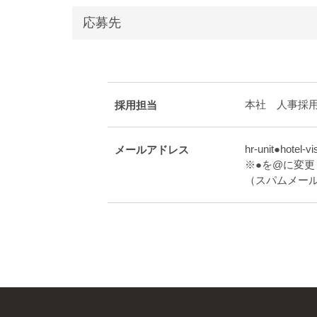
応募先
本社 人事採
採用担当
hr-unit●hotel-vis
メールアドレス
※●を@に変
（スパムメー