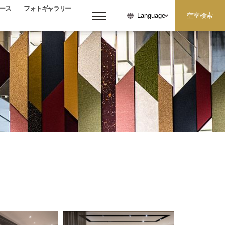
ース
フォトギャラリー
空室検索
Language
メニューを開く
日付未定
大人
お子様
人/室
人/室