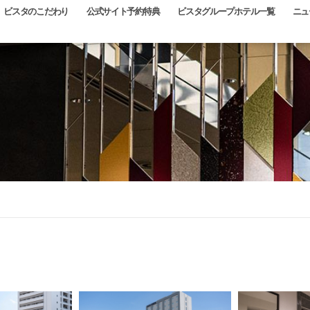
ビスタのこだわり
公式サイト予約特典
ビスタグループホテル一覧
ニュ
ホテル
チェックイン日
泊数
室数
泊
室