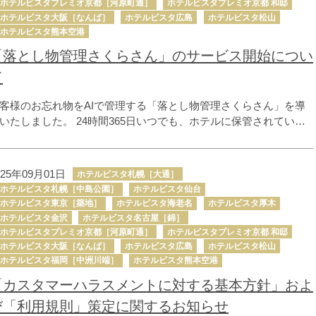
ホテルビスタプレミオ京都［河原町通］
ホテルビスタプレミオ京都 和邸
ホテルビスタ大阪［なんば］
ホテルビスタ広島
ホテルビスタ松山
ホテルビスタ熊本空港
「落とし物管理さくらさん」のサービス開始につい
て
客様のお忘れ物をAIで管理する「落とし物管理さくらさん」を導
いたしました。 24時間365日いつでも、ホテルに保管されている
失物の中から、お客様のお忘れ物の所在をお問い合わせいただけ
地図から地域
す。
025年09月01日
ホテルビスタ札幌［大通］
ホテルビスタ札幌［中島公園］
ホテルビスタ仙台
ホテルビスタ東京［築地］
ホテルビスタ海老名
ホテルビスタ厚木
ホテルビスタ金沢
ホテルビスタ名古屋［錦］
ホテルビスタプレミオ京都［河原町通］
ホテルビスタプレミオ京都 和邸
ホテルビスタ大阪［なんば］
ホテルビスタ広島
ホテルビスタ松山
ホテルビスタ福岡［中洲川端］
ホテルビスタ熊本空港
「カスタマーハラスメントに対する基本方針」およ
び「利用規則」策定に関するお知らせ