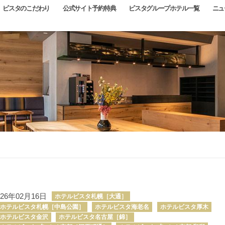
ビスタのこだわり
公式サイト予約特典
ビスタグループホテル一覧
ニュ
ホテル
チェックイン日
泊数
室数
泊
室
026年02月16日
ホテルビスタ札幌［大通］
ホテルビスタ札幌［中島公園］
ホテルビスタ海老名
ホテルビスタ厚木
ホテルビスタ金沢
ホテルビスタ名古屋［錦］