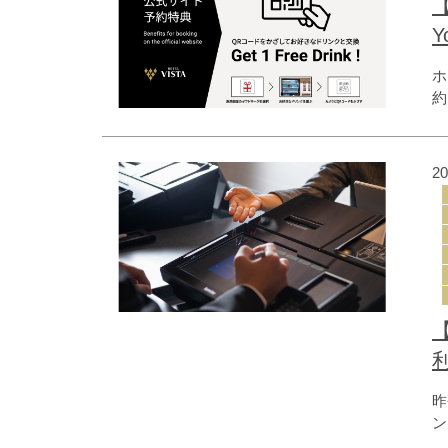
【
ホ
約
つ
は
F
2
だ
め
昨
ン
発