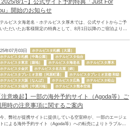
2025/8/1~】公式サイト予約特典「Just For
You」開始のお知らせ
テルビスタ海老名・ホテルビスタ厚木では、公式サイトからご予
いただいたお客様限定の特典として、8月1日以降のご宿泊より、7
目の新特典「Just For You」の提供を開始いたします。 この特典
、各ホテルが独自にご用意するもので、海老名・厚木では「Get 1
ree Drink！」として、ロビーに設置された自動販売機でご利用いた
025年07月03日
ホテルビスタ札幌［大通］
けるドリンク引換券をお渡しいたします。 （添い寝のお子様も含
ホテルビスタ札幌［中島公園］
ホテルビスタ仙台
、お一人様・一泊につき1本分）
ホテルビスタ東京［築地］
ホテルビスタ海老名
ホテルビスタ厚木
ホテルビスタ金沢
ホテルビスタ名古屋［錦］
ホテルビスタプレミオ京都［河原町通］
ホテルビスタプレミオ京都 和邸
ホテルビスタ大阪［なんば］
ホテルビスタ広島
ホテルビスタ松山
ホテルビスタ福岡［中洲川端］
ホテルビスタ熊本空港
【注意喚起】一部の海外予約サイト（Agoda等）ご
利用時の注意事項に関するご案内
今、弊社が提携サイトに提供している空室枠が、一部のエージェ
トによる海外予約サイト（Agoda等）への転売によりトラブルが
生しています。 尚、ホテルビスタにおいては上記トラブルが解消