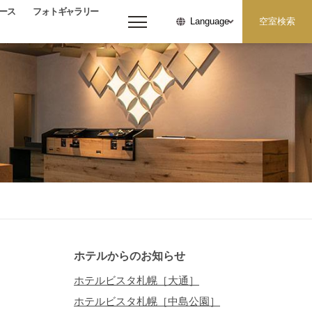
ース
フォトギャラリー
空室検索
Language
メニューを開く
日付未定
大人
お子様
人/室
人/室
ホテルからのお知らせ
ホテルビスタ札幌［大通］
ホテルビスタ札幌［中島公園］