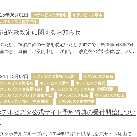
るまでの間、Agodaの直接販売を一時停止します。 トラブル回避
ためにも、ホテルビスタ公式サイトからのご予約をお薦めしま
025年06月01日
ホテルビスタ海老名
ホテルビスタ厚木
。
ホテルビスタ熊本空港
宿泊約款改定に関するお知らせ
のたび、宿泊約款の一部を改定いたしますので、民法第548条の4
基づき、事前にご案内申し上げます。 改定後の宿泊約款は、2025
8月1日（予定）より適用開始いたします。
024年12月02日
ホテルビスタ札幌［大通］
ホテルビスタ仙台
ホテルビスタ海老名
ホテルビスタ厚木
ホテルビスタ金沢
ホテルビスタ名古屋［錦］
ホテルビスタプレミオ京都［河原町通］
ホテルビスタプレミオ京都 和邸
ホテルビスタ広島
ホテルビスタ松山
ホテルビスタ福岡［中洲川端］
ホテルビスタ熊本空港
ホテルビスタ公式サイト予約特典の受付開始につい
て
スタホテルグループは、2024年12月2日以降に公式サイト経由で