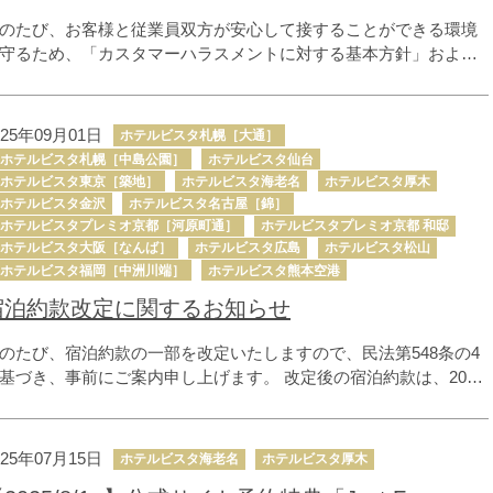
のたび、お客様と従業員双方が安心して接することができる環境
守るため、「カスタマーハラスメントに対する基本方針」および
利用規則」を策定いたしました。
025年09月01日
ホテルビスタ札幌［大通］
ホテルビスタ札幌［中島公園］
ホテルビスタ仙台
ホテルビスタ東京［築地］
ホテルビスタ海老名
ホテルビスタ厚木
ホテルビスタ金沢
ホテルビスタ名古屋［錦］
ホテルビスタプレミオ京都［河原町通］
ホテルビスタプレミオ京都 和邸
ホテルビスタ大阪［なんば］
ホテルビスタ広島
ホテルビスタ松山
ホテルビスタ福岡［中洲川端］
ホテルビスタ熊本空港
宿泊約款改定に関するお知らせ
のたび、宿泊約款の一部を改定いたしますので、民法第548条の4
基づき、事前にご案内申し上げます。 改定後の宿泊約款は、2025
10月1日（予定）より適用開始いたします。
025年07月15日
ホテルビスタ海老名
ホテルビスタ厚木