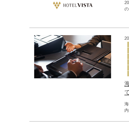
2
の
い
ら
は
2
海
内
該
を