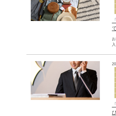
お
入
遺
ま
2