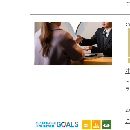
ご
も
ァ
つ
2
ま
こ
ラ
持
終
だ
2