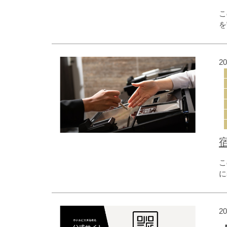
こ
を
「
2
こ
に
年
2