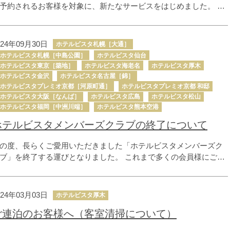
予約されるお客様を対象に、新たなサービスをはじめました。 最
お得な料金や公式サイト限定の宿泊プランと客室、プラスアルフ
の快適さを、初めてホテルビスタをご利用されるお客様にも、”い
もの” お客様にも。 すべてのお客様に寄り添った特典をご用意し
024年09月30日
ホテルビスタ札幌［大通］
す。
ホテルビスタ札幌［中島公園］
ホテルビスタ仙台
ホテルビスタ東京［築地］
ホテルビスタ海老名
ホテルビスタ厚木
ホテルビスタ金沢
ホテルビスタ名古屋［錦］
ホテルビスタプレミオ京都［河原町通］
ホテルビスタプレミオ京都 和邸
ホテルビスタ大阪［なんば］
ホテルビスタ広島
ホテルビスタ松山
ホテルビスタ福岡［中洲川端］
ホテルビスタ熊本空港
ホテルビスタメンバーズクラブの終了について
の度、長らくご愛用いただきました「ホテルビスタメンバーズク
ブ」を終了する運びとなりました。 これまで多くの会員様にご支
いただきましたこと、心より感謝申し上げます。 つきましては、
了スケジュールを以下の通り予定しています。 何卒ご承知おきく
さい。
024年03月03日
ホテルビスタ厚木
ご連泊のお客様へ（客室清掃について）