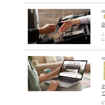
す
の
2
す
こ
に
年
2
ビ