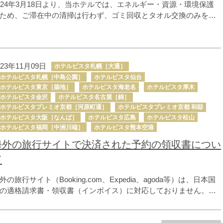
024年3月18日より、当ホテルでは、エネルギー・資源・環境保護
ため、ご滞在中の清掃は行わず、ゴミ回収とタオル交換のみを行
ます。ご理解とご協力をお願いいたします。 〇衛生上の観点か
、4日に1度は通常清掃を行います。 〇通常清掃をご希望のお客様
、前日までにフロントにお申し付けください。
023年11月09日
ホテルビスタ札幌［大通］
ホテルビスタ札幌［中島公園］
ホテルビスタ仙台
ホテルビスタ東京［築地］
ホテルビスタ海老名
ホテルビスタ厚木
ホテルビスタ金沢
ホテルビスタ名古屋［錦］
ホテルビスタプレミオ京都［河原町通］
ホテルビスタプレミオ京都 和邸
ホテルビスタ大阪［なんば］
ホテルビスタ広島
ホテルビスタ松山
ホテルビスタ福岡［中洲川端］
ホテルビスタ熊本空港
海外の旅行サイトで決済された予約の領収書につい
て
外の旅行サイト（Booking.com、Expedia、agoda等）は、日本国
の適格請求書・領収書（インボイス）に対応しておりません。当
サイトでご予約の際に事前決済をされた場合、ホテルでは領収書
発行することが出来ないことにご注意ください。 ホテルで現地決