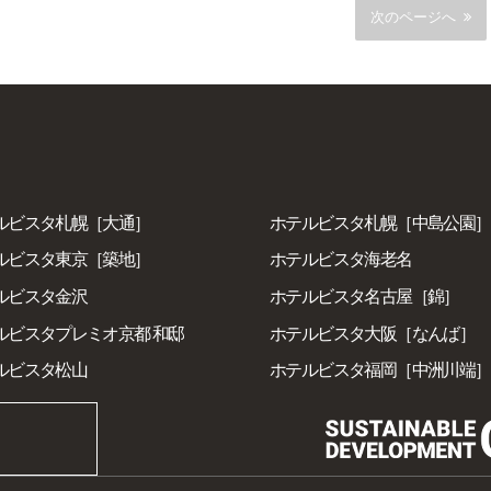
をされる場合に限り、インボイス制度に対応した領収書を発行い
次のページへ
します。
ルビスタ札幌［大通］
ホテルビスタ札幌［中島公園］
ルビスタ東京［築地］
ホテルビスタ海老名
ルビスタ金沢
ホテルビスタ名古屋［錦］
ビスタプレミオ京都 和邸
ホテルビスタ大阪［なんば］
ルビスタ松山
ホテルビスタ福岡［中洲川端］