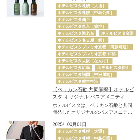
されました。現時点において、ホテルならびにBookign.comへ
ホテルビスタ札幌［大通］
の不正アクセスは行われておらず、お客様の予約情報は適切に
ホテルビスタ札幌［中島公園］
保護されていることを確認しております。
よくあるお問合せ
ホテルビスタ仙台
ホテルビスタ東京［築地］
ホテルビスタ海老名
ホテルビスタ金沢
各ホテルからのお知らせ
ホテルビスタ名古屋［錦］
ホテルビスタプレミオ京都［河原町通］
ホテルビスタメンバーズクラブ
ホテルビスタプレミオ京都 和邸
地図から地域を選択してください
ホテルビスタ大阪［なんば］
ホテルビスタ広島
ホテルビスタ松山
採用情報
ホテルビスタ福岡［中洲川端］
ホテルビスタ熊本空港
企業情報
【ペリカン石鹸 共同開発】ホテルビ
スタ オリジナル バスアメニティ
利用規約/ポリシー
ホテルビスタは、ペリカン石鹸と共同
開発したオリジナルのバスアメニティ
を導入しました。 心地よい泡立ちと香
2025年09月01日
りの移ろいをお愉しみいただけます。
ホテルビスタ札幌［大通］
ホテルビスタ札幌［中島公園］