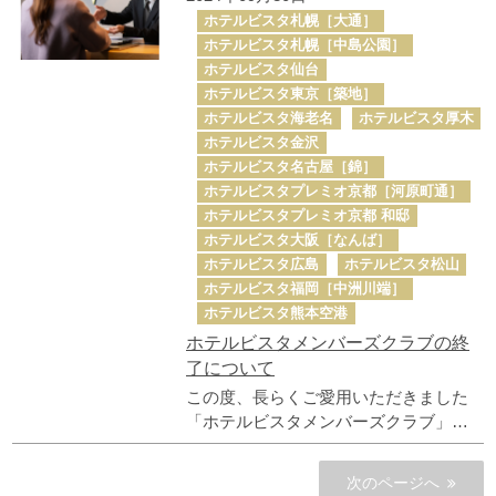
はじめました。 最もお得な料金や公式
ホテルビスタ札幌［大通］
サイト限定の宿泊プランと客室、プラ
ホテルビスタ札幌［中島公園］
スアルファの快適さを、初めてホテル
ホテルビスタ仙台
ビスタをご利用されるお客様にも、”い
ホテルビスタ東京［築地］
つもの” お客様にも。 すべてのお客様に
ホテルビスタ海老名
ホテルビスタ厚木
寄り添った特典をご用意します。
ホテルビスタ金沢
ホテルビスタ名古屋［錦］
ホテルビスタプレミオ京都［河原町通］
ホテルビスタプレミオ京都 和邸
ホテルビスタ大阪［なんば］
ホテルビスタ広島
ホテルビスタ松山
ホテルビスタ福岡［中洲川端］
ホテルビスタ熊本空港
ホテルビスタメンバーズクラブの終
了について
この度、長らくご愛用いただきました
「ホテルビスタメンバーズクラブ」を
終了する運びとなりました。 これまで
多くの会員様にご支持いただきました
次のページへ
こと、心より感謝申し上げます。 つき