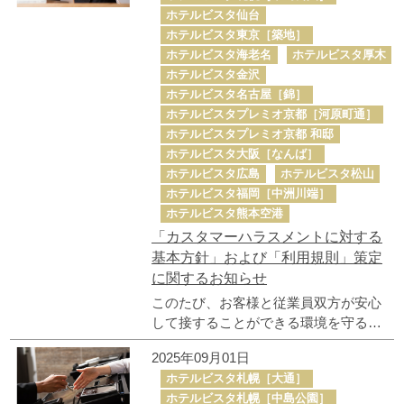
ホテルビスタ仙台
ホテルビスタ東京［築地］
ホテルビスタ海老名
ホテルビスタ厚木
ホテルビスタ金沢
ホテルビスタ名古屋［錦］
ホテルビスタプレミオ京都［河原町通］
ホテルビスタプレミオ京都 和邸
ホテルビスタ大阪［なんば］
ホテルビスタ広島
ホテルビスタ松山
ホテルビスタ福岡［中洲川端］
ホテルビスタ熊本空港
「カスタマーハラスメントに対する
基本方針」および「利用規則」策定
に関するお知らせ
このたび、お客様と従業員双方が安心
して接することができる環境を守るた
め、「カスタマーハラスメントに対す
2025年09月01日
る基本方針」および「利用規則」を策
ホテルビスタ札幌［大通］
定いたしました。
ホテルビスタ札幌［中島公園］