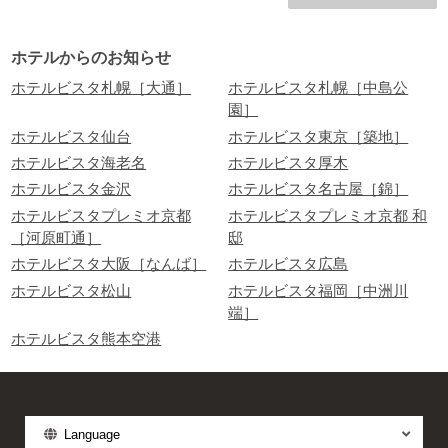
ましては、終了スケジュールを以下の
通り予定しています。 何卒ご承知おき
ホテルからのお知らせ
ください。
ホテルビスタ札幌［大通］
ホテルビスタ札幌［中島公
園］
ホテルビスタ仙台
ホテルビスタ東京［築地］
ホテルビスタ海老名
ホテルビスタ厚木
ホテルビスタ金沢
ホテルビスタ名古屋［錦］
ホテルビスタプレミオ京都
ホテルビスタプレミオ京都 和
［河原町通］
邸
ホテルビスタ大阪［なんば］
ホテルビスタ広島
ホテルビスタ松山
ホテルビスタ福岡［中洲川
端］
ホテルビスタ熊本空港
Language