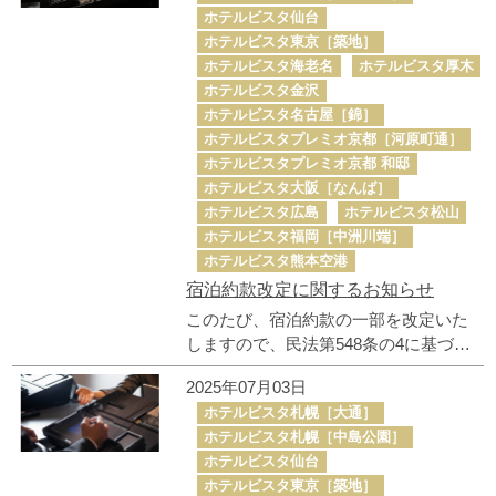
ホテルビスタ仙台
ホテルビスタ東京［築地］
ホテルビスタ海老名
ホテルビスタ厚木
ホテルビスタ金沢
ホテルビスタ名古屋［錦］
ホテルビスタプレミオ京都［河原町通］
ホテルビスタプレミオ京都 和邸
ホテルビスタ大阪［なんば］
ホテルビスタ広島
ホテルビスタ松山
ホテルビスタ福岡［中洲川端］
ホテルビスタ熊本空港
宿泊約款改定に関するお知らせ
このたび、宿泊約款の一部を改定いた
しますので、民法第548条の4に基づ
き、事前にご案内申し上げます。 改定
2025年07月03日
後の宿泊約款は、2025年10月1日（予
ホテルビスタ札幌［大通］
定）より適用開始いたします。
ホテルビスタ札幌［中島公園］
ホテルビスタ仙台
ホテルビスタ東京［築地］