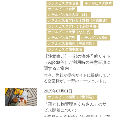
ホテルビスタ海老名
ホテルビスタ厚木
ホテルビスタ金沢
ホテルビスタ名古屋［錦］
ホテルビスタプレミオ京都［河原町通］
ホテルビスタプレミオ京都 和邸
ホテルビスタ大阪［なんば］
ホテルビスタ広島
ホテルビスタ松山
ホテルビスタ福岡［中洲川端］
ホテルビスタ熊本空港
【注意喚起】一部の海外予約サイト
（Agoda等）ご利用時の注意事項に
関するご案内
昨今、弊社が提携サイトに提供してい
る空室枠が、一部のエージェントによ
る海外予約サイト（Agoda等）への転売
2025年07月01日
によりトラブルが発生しています。
ホテルビスタ福岡［中洲川端］
尚、ホテルビスタにおいては上記トラ
「落とし物管理さくらさん」のサー
ブルが解消するまでの間、Agodaの直接
販売を一時停止します。 トラブル回避
ビス開始について
のためにも、ホテルビスタ公式サイト