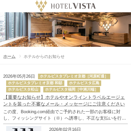
ホテル
Language
日付未定
チェックイン日
ホーム
ホテルからのお知らせ
ホーム
ホテルからのお知らせ
泊数
室数
大人
ビスタのこだわり
2026年05月26日
ホテルビスタプレミオ京都［河原町通］
泊
室
人/室
ホテルビスタプレミオ京都 和邸
ホテルビスタ広島
公式サイト予約特典
お子様
ホテルビスタ松山
ホテルビスタ福岡［中洲川端］
【重要なお知らせ】ホテルやオンライントラベルエージェ
人/室
ビスタグループホテル一覧
ントを装った不審なメール・メッセージにご注意ください
この度、Booking.com経由でご予約された一部のお客様に対
ニュース
し、フィッシングサイト（※）へ誘導し、不正な支払いを行わ
せようとするメール・メッセージが配信されていることが確認
2026年02月16日
フォトギャラリー