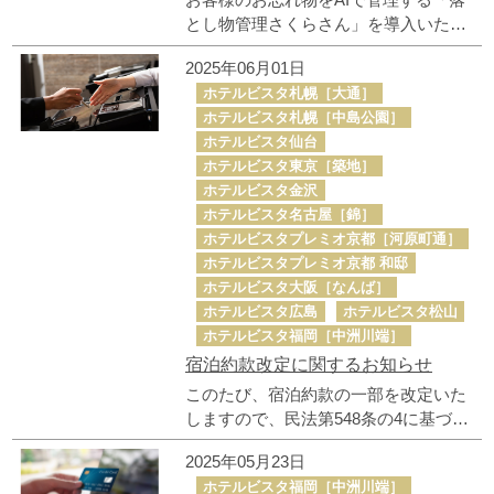
お客様のお忘れ物をAIで管理する「落
からのご予約をお薦めします。
とし物管理さくらさん」を導入いたし
ました。 24時間365日いつでも、ホテ
2025年06月01日
ルに保管されている遺失物の中から、
ホテルビスタ札幌［大通］
お客様のお忘れ物の所在をお問い合わ
ホテルビスタ札幌［中島公園］
せいただけます。
ホテルビスタ仙台
ホテルビスタ東京［築地］
ホテルビスタ金沢
ホテルビスタ名古屋［錦］
ホテルビスタプレミオ京都［河原町通］
ホテルビスタプレミオ京都 和邸
ホテルビスタ大阪［なんば］
ホテルビスタ広島
ホテルビスタ松山
ホテルビスタ福岡［中洲川端］
宿泊約款改定に関するお知らせ
このたび、宿泊約款の一部を改定いた
しますので、民法第548条の4に基づ
き、事前にご案内申し上げます。 改定
2025年05月23日
後の宿泊約款は、2025年8月1日（予
ホテルビスタ福岡［中洲川端］
定）より適用開始いたします。