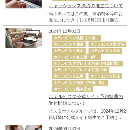
キャッシュレス決済の推進について
当ホテルではこの度、宿泊料金等のお
支払いにつきまして6月1日より順次キ
ャッシュレス化を進め、原則として現
2024年12月02日
金の取り扱いを終了して参ります。 ご
ホテルビスタ札幌［大通］
理解とご協力を、何卒宜しくお願いい
ホテルビスタ仙台
ホテルビスタ海老名
たします。 At our hotel, starting from
ホテルビスタ厚木
ホテルビスタ金沢
June 1, 2025, we will gradually convert to
ホテルビスタ名古屋［錦］
a cashless system for payment of room
ホテルビスタプレミオ京都［河原町通］
charges, etc., and as a general rule, will
ホテルビスタプレミオ京都 和邸
no longer accept cash. We appreciate
ホテルビスタ広島
ホテルビスタ松山
your understanding and cooperation.
ホテルビスタ福岡［中洲川端］
ホテルビスタ熊本空港
ホテルビスタ公式サイト予約特典の
受付開始について
ビスタホテルグループは、2024年12月2
日以降に公式サイト経由でご予約され
るお客様を対象に、新たなサービスを
2024年09月30日