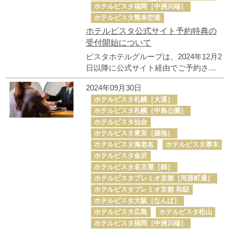
ホテルビスタ福岡［中洲川端］
ホテルビスタ熊本空港
ホテルビスタ公式サイト予約特典の
受付開始について
ビスタホテルグループは、2024年12月2
日以降に公式サイト経由でご予約され
るお客様を対象に、新たなサービスを
2024年09月30日
はじめました。 最もお得な料金や公式
ホテルビスタ札幌［大通］
サイト限定の宿泊プランと客室、プラ
ホテルビスタ札幌［中島公園］
スアルファの快適さを、初めてホテル
ホテルビスタ仙台
ビスタをご利用されるお客様にも、”い
ホテルビスタ東京［築地］
つもの” お客様にも。 すべてのお客様に
ホテルビスタ海老名
ホテルビスタ厚木
寄り添った特典をご用意します。
ホテルビスタ金沢
ホテルビスタ名古屋［錦］
ホテルビスタプレミオ京都［河原町通］
ホテルビスタプレミオ京都 和邸
ホテルビスタ大阪［なんば］
ホテルビスタ広島
ホテルビスタ松山
ホテルビスタ福岡［中洲川端］