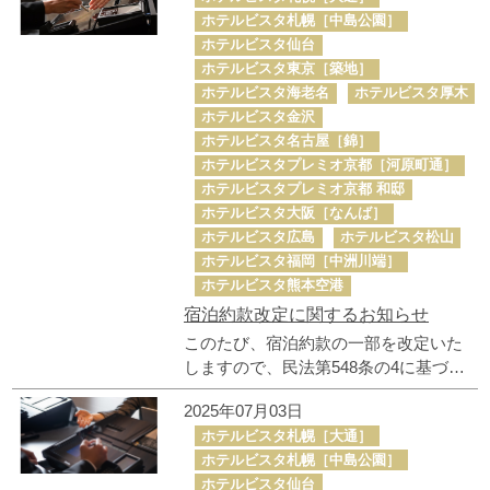
定いたしました。
ホテルビスタ札幌［中島公園］
ホテルビスタ仙台
ホテルビスタ東京［築地］
ホテルビスタ海老名
ホテルビスタ厚木
ホテルビスタ金沢
ホテルビスタ名古屋［錦］
ホテルビスタプレミオ京都［河原町通］
ホテルビスタプレミオ京都 和邸
ホテルビスタ大阪［なんば］
ホテルビスタ広島
ホテルビスタ松山
ホテルビスタ福岡［中洲川端］
ホテルビスタ熊本空港
宿泊約款改定に関するお知らせ
このたび、宿泊約款の一部を改定いた
しますので、民法第548条の4に基づ
き、事前にご案内申し上げます。 改定
2025年07月03日
後の宿泊約款は、2025年10月1日（予
ホテルビスタ札幌［大通］
定）より適用開始いたします。
ホテルビスタ札幌［中島公園］
ホテルビスタ仙台