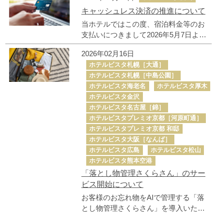
されました。現時点において、ホテルならびにBookign.comへ
キャッシュレス決済の推進について
の不正アクセスは行われておらず、お客様の予約情報は適切に
保護されていることを確認しております。
当ホテルではこの度、宿泊料金等のお
よくあるお問合せ
支払いにつきまして2026年5月7日より
順次キャッシュレス化を進め、原則と
各ホテルからのお知らせ
2026年02月16日
して現金の取り扱いを終了して参りま
ホテルビスタ札幌［大通］
す。 ご理解とご協力を、何卒宜しくお
ホテルビスタ札幌［中島公園］
願いいたします。
ホテルビスタメンバーズクラブ
ホテルビスタ海老名
ホテルビスタ厚木
地図から地域を選択してください
ホテルビスタ金沢
採用情報
ホテルビスタ名古屋［錦］
ホテルビスタプレミオ京都［河原町通］
ホテルビスタプレミオ京都 和邸
企業情報
ホテルビスタ大阪［なんば］
ホテルビスタ広島
ホテルビスタ松山
利用規約/ポリシー
ホテルビスタ熊本空港
「落とし物管理さくらさん」のサー
ビス開始について
お客様のお忘れ物をAIで管理する「落
とし物管理さくらさん」を導入いたし