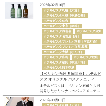
ました。 24時間365日いつでも、ホテ
2026年02月16日
ルに保管されている遺失物の中から、
ホテルビスタ札幌［大通］
お客様のお忘れ物の所在をお問い合わ
ホテルビスタ札幌［中島公園］
せいただけます。
ホテルビスタ仙台
ホテルビスタ東京［築地］
ホテルビスタ海老名
ホテルビスタ金沢
ホテルビスタ名古屋［錦］
ホテルビスタプレミオ京都［河原町通］
ホテルビスタプレミオ京都 和邸
ホテルビスタ大阪［なんば］
ホテルビスタ広島
ホテルビスタ松山
ホテルビスタ福岡［中洲川端］
ホテルビスタ熊本空港
【ペリカン石鹸 共同開発】ホテルビ
スタ オリジナル バスアメニティ
ホテルビスタは、ペリカン石鹸と共同
開発したオリジナルのバスアメニティ
を導入しました。 心地よい泡立ちと香
2025年09月01日
りの移ろいをお愉しみいただけます。
ホテルビスタ札幌［大通］