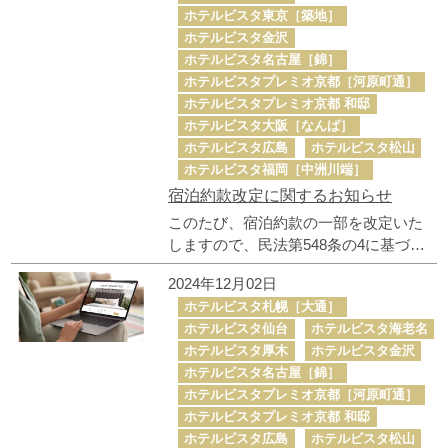
ホテルビスタ東京［築地］
のためにも、ホテルビスタ公式サイト
ホテルビスタ金沢
からのご予約をお薦めします。
ホテルビスタ名古屋［錦］
ホテルビスタプレミオ京都［河原町通］
ホテルビスタプレミオ京都 和邸
ホテルビスタ大阪［なんば］
ホテルビスタ広島
ホテルビスタ松山
ホテルビスタ福岡［中洲川端］
宿泊約款改定に関するお知らせ
このたび、宿泊約款の一部を改定いた
しますので、民法第548条の4に基づ
き、事前にご案内申し上げます。 改定
2024年12月02日
後の宿泊約款は、2025年8月1日（予
ホテルビスタ札幌［大通］
定）より適用開始いたします。
ホテルビスタ仙台
ホテルビスタ海老名
ホテルビスタ厚木
ホテルビスタ金沢
ホテルビスタ名古屋［錦］
ホテルビスタプレミオ京都［河原町通］
ホテルビスタプレミオ京都 和邸
ホテルビスタ広島
ホテルビスタ松山