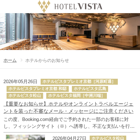
ホテル
Language
日付未定
チェックイン日
ホーム
ホテルからのお知らせ
ホーム
ホテルからのお知らせ
泊数
室数
大人
ビスタのこだわり
2026年05月26日
ホテルビスタプレミオ京都［河原町通］
泊
室
人/室
ホテルビスタプレミオ京都 和邸
ホテルビスタ広島
公式サイト予約特典
お子様
ホテルビスタ松山
ホテルビスタ福岡［中洲川端］
【重要なお知らせ】ホテルやオンライントラベルエージェ
人/室
ビスタグループホテル一覧
ントを装った不審なメール・メッセージにご注意ください
この度、Booking.com経由でご予約された一部のお客様に対
ニュース
し、フィッシングサイト（※）へ誘導し、不正な支払いを行わ
せようとするメール・メッセージが配信されていることが確認
2026年04月27日
ホテルビスタ松山
フォトギャラリー