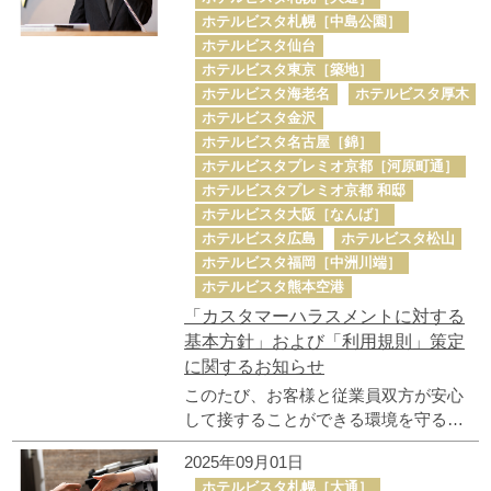
ホテルビスタ札幌［中島公園］
ホテルビスタ仙台
ホテルビスタ東京［築地］
ホテルビスタ海老名
ホテルビスタ厚木
ホテルビスタ金沢
ホテルビスタ名古屋［錦］
ホテルビスタプレミオ京都［河原町通］
ホテルビスタプレミオ京都 和邸
ホテルビスタ大阪［なんば］
ホテルビスタ広島
ホテルビスタ松山
ホテルビスタ福岡［中洲川端］
ホテルビスタ熊本空港
「カスタマーハラスメントに対する
基本方針」および「利用規則」策定
に関するお知らせ
このたび、お客様と従業員双方が安心
して接することができる環境を守るた
め、「カスタマーハラスメントに対す
2025年09月01日
る基本方針」および「利用規則」を策
ホテルビスタ札幌［大通］