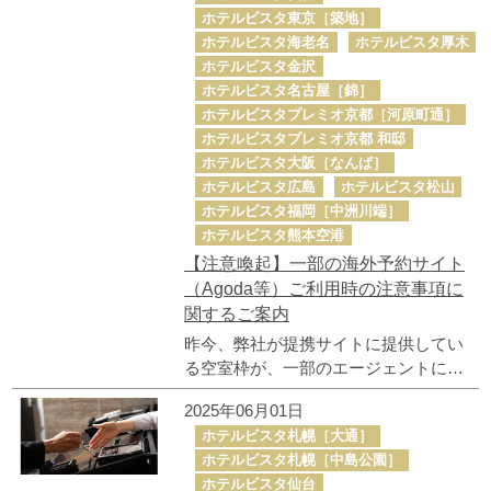
ホテルビスタ東京［築地］
ホテルビスタ海老名
ホテルビスタ厚木
ホテルビスタ金沢
ホテルビスタ名古屋［錦］
ホテルビスタプレミオ京都［河原町通］
ホテルビスタプレミオ京都 和邸
ホテルビスタ大阪［なんば］
ホテルビスタ広島
ホテルビスタ松山
ホテルビスタ福岡［中洲川端］
ホテルビスタ熊本空港
【注意喚起】一部の海外予約サイト
（Agoda等）ご利用時の注意事項に
関するご案内
昨今、弊社が提携サイトに提供してい
る空室枠が、一部のエージェントによ
る海外予約サイト（Agoda等）への転売
2025年06月01日
によりトラブルが発生しています。
ホテルビスタ札幌［大通］
尚、ホテルビスタにおいては上記トラ
ホテルビスタ札幌［中島公園］
ブルが解消するまでの間、Agodaの直接
ホテルビスタ仙台
販売を一時停止します。 トラブル回避