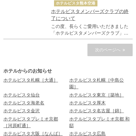
ホテルビスタ熊本空港
ホテルビスタメンバーズクラブの終
了について
この度、長らくご愛用いただきました
「ホテルビスタメンバーズクラブ」を
終了する運びとなりました。 これまで
多くの会員様にご支持いただきました
次のページへ
こと、心より感謝申し上げます。 つき
ましては、終了スケジュールを以下の
通り予定しています。 何卒ご承知おき
ホテルからのお知らせ
ください。
ホテルビスタ札幌［大通］
ホテルビスタ札幌［中島公
園］
ホテルビスタ仙台
ホテルビスタ東京［築地］
ホテルビスタ海老名
ホテルビスタ厚木
ホテルビスタ金沢
ホテルビスタ名古屋［錦］
ホテルビスタプレミオ京都
ホテルビスタプレミオ京都 和
［河原町通］
邸
ホテルビスタ大阪［なんば］
ホテルビスタ広島